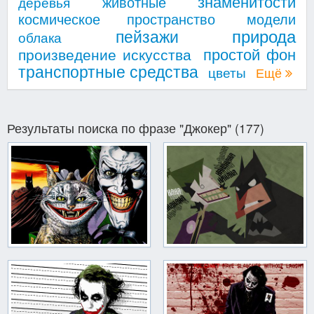
знаменитости
животные
деревья
космическое пространство
модели
природа
пейзажи
облака
простой фон
произведение искусства
транспортные средства
цветы
Ещё
Результаты поиска по фразе "Джокер" (177)