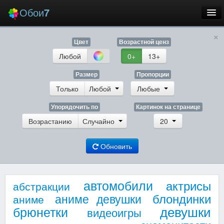
Обои
7
×
Новые
Цвет
Возрастной ценз
Лучшие
Любой
0+
13+
Случайные
Размер
Пропорции
Только
Любой
Любые
Заставки
Упорядочить по
Картинок на странице
Возрастанию
Случайно
20
Обновить
Еще
Вход
автомобили
актрисы
абстракции
блондинки
аниме девушки
аниме
девушки
брюнетки
видеоигры