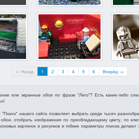
← Назад
1
2
3
4
5
6
Вперёд →
жение или экранные обои по фразе "Лего"? Есть какие-либо сп
ел!
 "Поиск" нашего сайта позволяет выбрать среди тысяч разнообр
обои, отобрать изображения по преобладающему цвету, по клю
фоновых картинок и рисунков и гибкие параметры поиска делают 