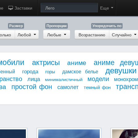
ые
Заставки
Еще
Размер
Пропорции
Упорядочить по
олько
Любой
Любые
Возрастанию
Случайно
мобили
актрисы
аниме деву
аниме
девушки
города
оенный
дамское белье
горы
ранство
модели
лица
монохро
минималистичный
транс
простой фон
ва
самолет
темный фон