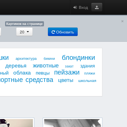
Вход
×
Картинок на странице
20
Обновить
блондинки
шки
архитектура
бикини
животные
деревья
здания
закат
пейзажи
облака
мный
певцы
пляжи
портные средства
цветы
школьная