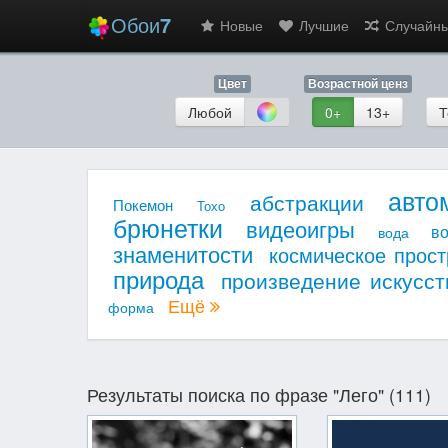
Обои
7
Новые
Лучшие
Случайн
Цвет
Возрастной ценз
Любой
0+
13+
Т
авто
абстракции
Покемон
Тохо
брюнетки
видеоигры
в
вода
знаменитости
космическое прост
природа
произведение искусст
Ещё
форма
Результаты поиска по фразе "Лего" (111)