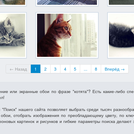
← Назад
1
2
3
4
5
...
8
Вперёд →
ение или экранные обои по фразе "котята"? Есть какие-либо с
ел!
 "Поиск" нашего сайта позволяет выбрать среди тысяч разнообр
обои, отобрать изображения по преобладающему цвету, по клю
фоновых картинок и рисунков и гибкие параметры поиска делают 