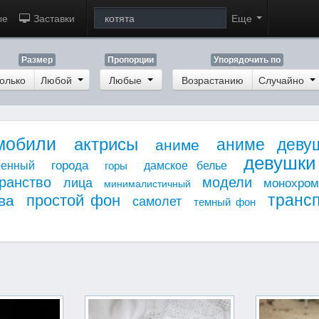
ые
Заставки
Еще
Размер
Пропорции
Упорядочить по
олько
Любой
Любые
Возрастанию
Случайно
мобили
актрисы
аниме деву
аниме
девушки
города
оенный
дамское белье
горы
ранство
модели
лица
монохро
минималистичный
транс
простой фон
ва
самолет
темный фон