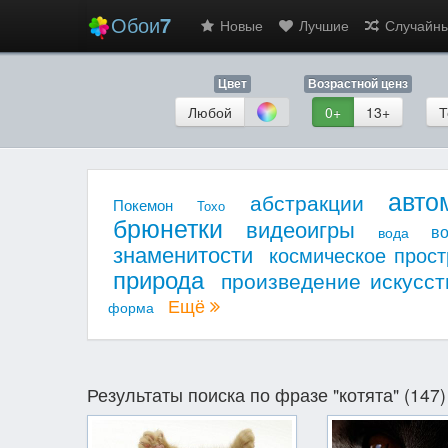
Обои
7
Новые
Лучшие
Случайн
Цвет
Возрастной ценз
Любой
0+
13+
Т
авто
абстракции
Покемон
Тохо
брюнетки
видеоигры
в
вода
знаменитости
космическое прост
природа
произведение искусст
Ещё
форма
Результаты поиска по фразе "котята" (147)