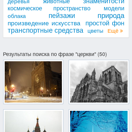
знаменитости
животные
деревья
космическое пространство
модели
природа
пейзажи
облака
простой фон
произведение искусства
транспортные средства
цветы
Ещё
Результаты поиска по фразе "церкви" (50)