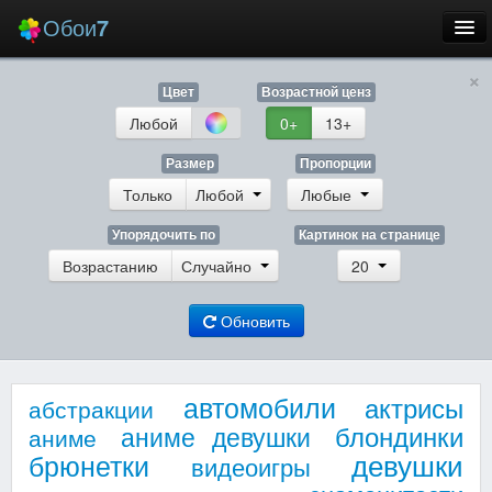
Обои
7
×
Новые
Цвет
Возрастной ценз
Лучшие
Любой
0+
13+
Случайные
Размер
Пропорции
Только
Любой
Любые
Заставки
Упорядочить по
Картинок на странице
Возрастанию
Случайно
20
Обновить
Еще
Вход
автомобили
актрисы
абстракции
блондинки
аниме девушки
аниме
девушки
брюнетки
видеоигры