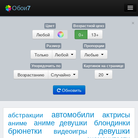
Обои
7
×
Новые
Цвет
Возрастной ценз
Лучшие
Любой
0+
13+
Случайные
Размер
Пропорции
Только
Любой
Любые
Заставки
Упорядочить по
Картинок на странице
Возрастанию
Случайно
20
Обновить
Еще
Вход
автомобили
актрисы
абстракции
блондинки
аниме девушки
аниме
девушки
брюнетки
видеоигры