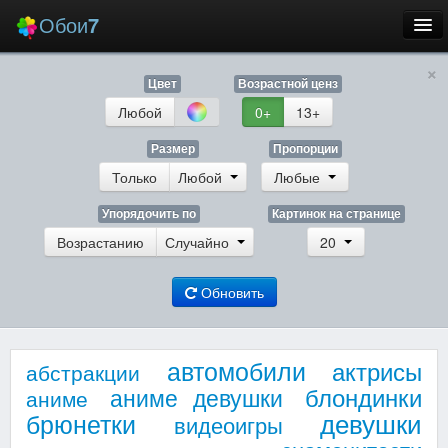
Обои
7
×
Новые
Цвет
Возрастной ценз
Лучшие
Любой
0+
13+
Случайные
Размер
Пропорции
Только
Любой
Любые
Заставки
Упорядочить по
Картинок на странице
Возрастанию
Случайно
20
Обновить
Еще
Вход
автомобили
актрисы
абстракции
блондинки
аниме девушки
аниме
девушки
брюнетки
видеоигры