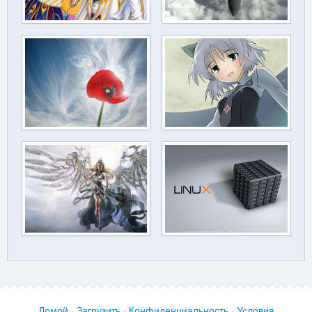
Домой
·
Загрузить
·
Конфиденциальность
·
Условия