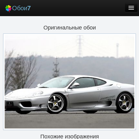
Обои
7
Новые
Оригинальные обои
Лучшие
Случайные
Заставки
Еще
Вход
Похожие изображения