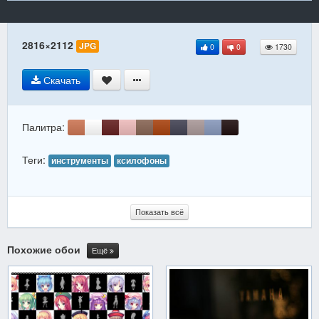
2816×2112
JPG
0
0
1730
Скачать
Палитра:
Теги:
инструменты
ксилофоны
Показать всё
Похожие обои
Ещё