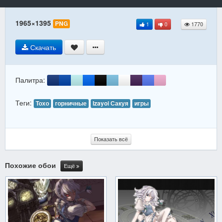
1965×1395
PNG
1
0
1770
Скачать
Палитра:
Теги:
Тохо
горничные
Izayoi Сакуя
игры
Показать всё
Похожие обои
Ещё