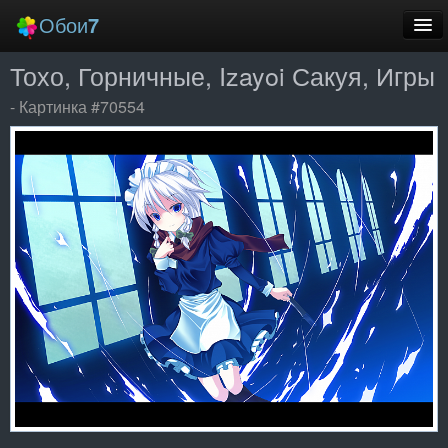
Обои
7
Тохо, Горничные, Izayoi Сакуя, Игры
Новые
- Картинка #70554
Лучшие
Случайные
Заставки
Еще
Вход