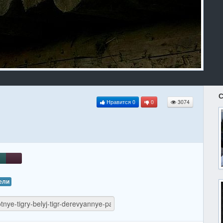
С
Нравится
0
0
3074
ели