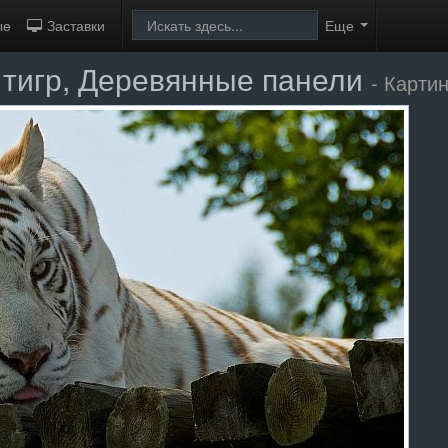
ые
Заставки
Еще
 тигр, Деревянные панели
- Карти