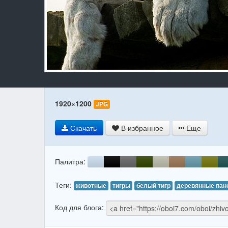
1920×1200
JPG
Скачать
В избранное
Еще
Палитра:
Теги:
животные
тигры
белый тигр
деревянные пан
Код для блога: