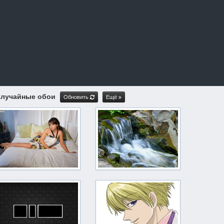
лучайные обои
Обновить
Ещё