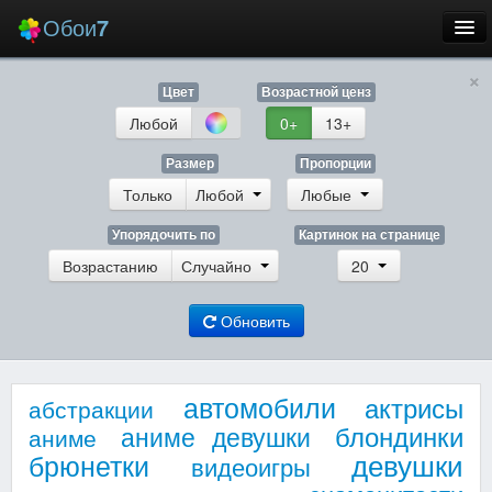
Обои
7
×
Новые
Цвет
Возрастной ценз
Лучшие
Любой
0+
13+
Случайные
Размер
Пропорции
Только
Любой
Любые
Заставки
Упорядочить по
Картинок на странице
Возрастанию
Случайно
20
Обновить
Еще
Вход
автомобили
актрисы
абстракции
блондинки
аниме девушки
аниме
девушки
брюнетки
видеоигры